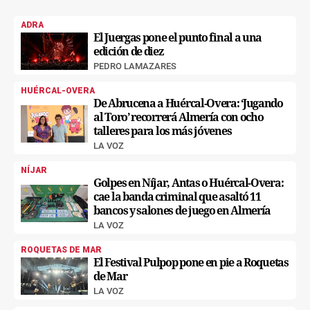
ADRA
El Juergas pone el punto final a una
edición de diez
PEDRO LAMAZARES
HUÉRCAL-OVERA
De Abrucena a Huércal-Overa: ‘Jugando
al Toro’ recorrerá Almería con ocho
talleres para los más jóvenes
LA VOZ
NÍJAR
Golpes en Níjar, Antas o Huércal-Overa:
cae la banda criminal que asaltó 11
bancos y salones de juego en Almería
LA VOZ
ROQUETAS DE MAR
El Festival Pulpop pone en pie a Roquetas
de Mar
LA VOZ