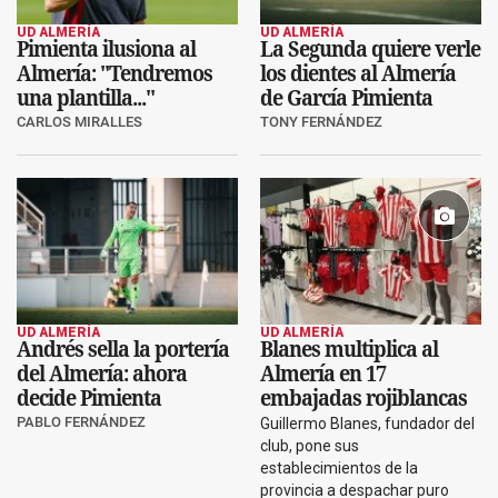
UD ALMERÍA
UD ALMERÍA
Pimienta ilusiona al
La Segunda quiere verle
Almería: "Tendremos
los dientes al Almería
una plantilla..."
de García Pimienta
CARLOS MIRALLES
TONY FERNÁNDEZ
UD ALMERÍA
UD ALMERÍA
Andrés sella la portería
Blanes multiplica al
del Almería: ahora
Almería en 17
decide Pimienta
embajadas rojiblancas
PABLO FERNÁNDEZ
Guillermo Blanes, fundador del
club, pone sus
establecimientos de la
provincia a despachar puro